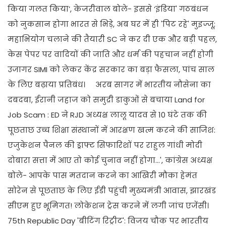
किया गलत किया’, केजरीवाल बोले- इससे ‘इंडिया' गठबंधन
को नुकसान होगा भारत से भिड़े, अब घर में ही 'पिट रहे' मुइज्जू;
महाभियोग चलाने की तैयारी SC ने कर दी एक और बड़ी पहल,
केस पेपर पर वादियों की जाति और धर्म की पहचान नहीं होगी
उजागर SIMI को लेकर केंद्र सरकार का बड़ा फैसला, पांच साल
के लिए बढ़ाया प्रतिबंध। अरब सागर में भारतीय नौसेना का
दबदबा, ईरानी जहाज को समुद्री डाकुओं से बचाया Land for
Job Scam : ED ने RJD अध्यक्ष लालू यादव से 10 घंटे तक की
पूछताछ उच्च शिक्षा संस्थानों में आरक्षण खत्म करने की साजिश:
एजुकेशन पैनल की ड्राफ्ट सिफारिशों पर राहुल गांधी मोदी
दोबारा सत्ता में आए तो कोई चुनाव नहीं होगा…', कांग्रेस अध्यक्ष
बोले- आपके पास मतदान करने का आखिरी मौका हेमंत
सोरेन से पूछताछ के लिए ईडी पहुंची मुख्यमंत्री आवास, झारखंड
सीएम हुए भूमिगत! लोकेशन ट्रेस करने में लगी जांच एजेंसी।
75th Republic Day 'बीटिंग रिट्रीट': विजय चौक पर भारतीय