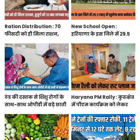
Ration Distribution : 70
New School Open :
फीसदी को ही मिला राशन,
हरियाणा के इस जिले में 29.5
बुजुर्ग को 51 बार लगाना पड़ा
एकड़ में खुलेगा नया नवोदय
अंगूठा
विद्यालय
ठंड की दस्तक से शिशु रोगों के
Haryana PM Rally : कुरुक्षेत्र
साथ-साथ ओपीडी में बढ़े छाती
में पीएम कार्यक्रम को लेकर
में संक्रमण के मरीज
स्थलों का रूट प्लान जारी