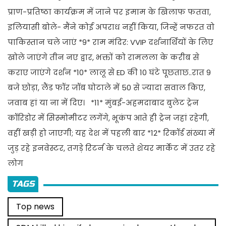
प्राण-प्रतिष्ठा कार्यक्रम में जाने पर इमाम के खिलाफ फतवा,
इलियासी बोले- मैंने कोई अपराध नहीं किया, जिन्हें नफरत वो
पाकिस्तान चले जाएं *9* राम मंदिर: VVIP दर्शनार्थियों के लिए
खोले जाएंगे तीन नए द्वार, भक्तों को रामलला के करीब से
कराए जाएंगे दर्शन *10* लालू से ED की 10 घंटे पूछताछ..रात 9
बजे छोड़ा, लैंड फॉर जॉब घोटाले में 50 से ज्यादा सवाल किए,
जवाब हां या ना में दिए। *11* मुंबई-अहमदाबाद बुलेट ट्रेन
कॉरिडोर में सिस्मोमीटर लगेंगे, भूकंप आते ही ट्रेन जहां रहेगी,
वहीं खड़ी हो जाएगी; यह देश में पहली बार *12* रिकॉर्ड संख्या में
जुड़ रहे इनवेस्टर, तगड़े रिटर्न के चलते शेयर मार्केट में उतर रहे
लोग
TAGS
Top news