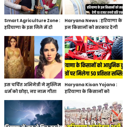
Smart Agriculture Zone :
Haryana News : हरियाणा के
हरियाणा के इस जिले में दो
इन किसानों को सरकार देगी
हजार एकड़ में बनेगा स्मार्ट
10 हजार रुपये प्रति एकड़,
एग्रीकल्चर जोन
सीएम सैनी की घोषणा
इस चर्चित अभिनेत्री ने मुस्लिम
Haryana Kisan Yojana :
धर्म को छोड़ा, नए नाम गीता
हरियाणा के किसानों को
भारद्वाज से हो रही वायरल
आधुनिक कृषि यंत्रों पर मिलेगा
50 प्रतिशत सब्सिडी, फटाफट
करें आवेदन