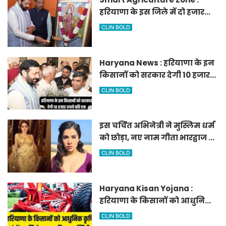
हरियाणा के इस जिले में दो हजार
एकड़ में बनेगा स्मार्ट एग्रीकल्चर
CLIN BOLD
जोन
Haryana News : हरियाणा के इन
किसानों को सरकार देगी 10 हजार
रुपये प्रति एकड़, सीएम सैनी की
CLIN BOLD
घोषणा
इस चर्चित अभिनेत्री ने मुस्लिम धर्म
को छोड़ा, नए नाम गीता भारद्वाज से
हो रही वायरल
CLIN BOLD
Haryana Kisan Yojana :
हरियाणा के किसानों को आधुनिक
कृषि यंत्रों पर मिलेगा 50 प्रतिशत
CLIN BOLD
सब्सिडी, फटाफट करें आवेदन