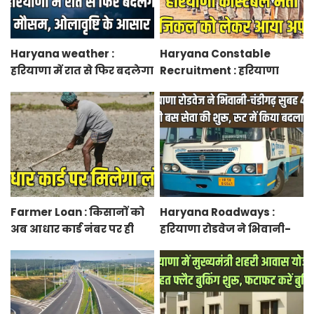
Haryana weather :
Haryana Constable
हरियाणा में रात से फिर बदलेगा
Recruitment : हरियाणा
मौसम, ओलावृष्टि के आसार
कांस्टेबल भर्ती फिजिकल को
लेकर आया अपडेट, हर पद के
लिए 55 युवाओं ने किया
आवेदन
Farmer Loan : किसानों को
Haryana Roadways :
अब आधार कार्ड नंबर पर ही
हरियाणा रोडवेज ने भिवानी-
मिल जाएगा लोन, आरबीआई
चंडीगढ़ नई बस सेवा की शुरू,
से एमओयू करेगी सरकार
रुट में किया बदलाव