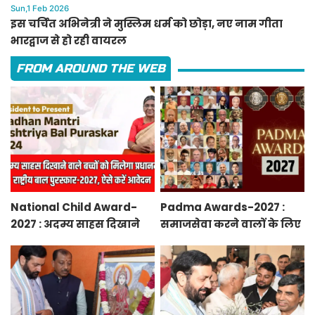
Sun,1 Feb 2026
इस चर्चित अभिनेत्री ने मुस्लिम धर्म को छोड़ा, नए नाम गीता
भारद्वाज से हो रही वायरल
FROM AROUND THE WEB
National Child Award-
Padma Awards-2027 :
2027 : अदम्य साहस दिखाने
समाजसेवा करने वालों के लिए
वाले बच्चों को मिलेगा
सुनेहरा मौका, गृह मंत्रालय ने
प्रधानमंत्री राष्ट्रीय बाल
निकाले पद्म पुरस्कार-2027 के
पुरस्कार-2027, ऐसे करें
लिए आवेदन
आवेदन