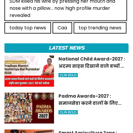
SDM killed his wife by pressing her mouth and
nose with a pillow... now high profile murder
revealed
today top news
Caa
top trending news
LATEST NEWS
National Child Award-2027 :
अदम्य साहस दिखाने वाले बच्चों को
मिलेगा प्रधानमंत्री राष्ट्रीय बाल
CLIN BOLD
पुरस्कार-2027, ऐसे करें आवेदन
Padma Awards-2027 :
समाजसेवा करने वालों के लिए
सुनेहरा मौका, गृह मंत्रालय ने
CLIN BOLD
निकाले पद्म पुरस्कार-2027 के लिए
आवेदन
Smart Agriculture Zone :