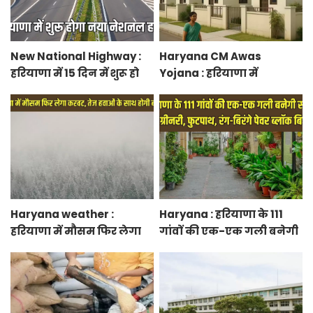
New National Highway :
Haryana CM Awas
हरियाणा में 15 दिन में शुरू हो
Yojana : हरियाणा में
जाएगा नया नेशनल हाईवे,
मुख्यमंत्री शहरी आवास योजना
केएमपी से होगी सीधी
के तहत फ्लैट बुकिंग शुरू,
कनेक्टिविटी
फटाफट करें बुकिंग
Haryana weather :
Haryana : हरियाणा के 111
हरियाणा में मौसम फिर लेगा
गांवों की एक-एक गली बनेगी
करवट, तेज हवाओं के साथ
स्मार्ट स्ट्रीट ग्रीनरी, फुटपाथ,
होगी बारिश
रंग-बिरंगे पेवर ब्लॉक बिछेंगी