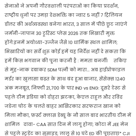
सेनाओं ने अपनी गौरवशाली परंपराओं का किया प्रदर्शन,
राष्ट्रीय धुनों पर उमड़ा देशभक्ति का ज्वार 5 नहीं 7 ट्रिलियन
डॉलर की अर्थव्यवस्था बनेगा भारत, 3 साल में पीछे छूट जाएंगे
जर्मनी-जापान 30 टूरिस्ट प्लेस 2026 तक भिखारी मुक्त
होंगे:इनमें अयोध्या-उज्जैन जैसे 10 धार्मिक स्थल शामिल;
भिखारियों का सर्वे शुरू कोई हमें यह निर्देश नहीं दे सकता कि
हमें किस भगवान की पूजा करनी है : ममता बनर्जी। तकिए
से मुंह-नाक दबाकर SDM पत्नी को मारा... अब हाईप्रोफाइल
मर्डर का खुलासा बढ़त के साथ बंद हुआ बाजार, सेंसेक्स 1240
अंक मजबूत, निफ्टी 21,700 के पार IND vs ENG: दूसरे टेस्ट से
पहले टीम इंडिया को दोहरा झटका, केएल राहुल और रविंद्र
जडेजा चोट के चलते बाहर आखिरकार सरफराज खान को
मिला मौका, फ़र्स्ट क्लास डेब्यू के नौ साल बाद भारतीय टीम में
शामिल दावा- CAA सात दिन में लागू होगा; कोटा में JEE मेन
से पहले स्टूडेंट का सुसाइड; लालू से 10 घंटे ED की पूछताछ* CJI