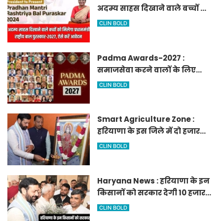
अदम्य साहस दिखाने वाले बच्चों को
मिलेगा प्रधानमंत्री राष्ट्रीय बाल
CLIN BOLD
पुरस्कार-2027, ऐसे करें आवेदन
Padma Awards-2027 :
समाजसेवा करने वालों के लिए
सुनेहरा मौका, गृह मंत्रालय ने
CLIN BOLD
निकाले पद्म पुरस्कार-2027 के लिए
आवेदन
Smart Agriculture Zone :
हरियाणा के इस जिले में दो हजार
एकड़ में बनेगा स्मार्ट एग्रीकल्चर
CLIN BOLD
जोन
Haryana News : हरियाणा के इन
किसानों को सरकार देगी 10 हजार
रुपये प्रति एकड़, सीएम सैनी की
CLIN BOLD
घोषणा