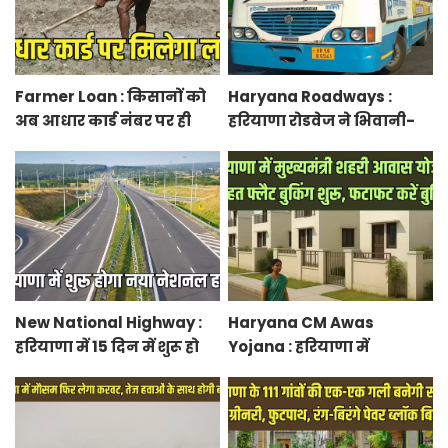
Farmer Loan : किसानों को
Haryana Roadways :
अब आधार कार्ड नंबर पर ही
हरियाणा रोडवेज ने भिवानी-
मिल जाएगा लोन, आरबीआई
चंडीगढ़ नई बस सेवा की शुरू,
से एमओयू करेगी सरकार
रुट में किया बदलाव
New National Highway :
Haryana CM Awas
हरियाणा में 15 दिन में शुरू हो
Yojana : हरियाणा में
जाएगा नया नेशनल हाईवे,
मुख्यमंत्री शहरी आवास योजना
केएमपी से होगी सीधी
के तहत फ्लैट बुकिंग शुरू,
कनेक्टिविटी
फटाफट करें बुकिंग