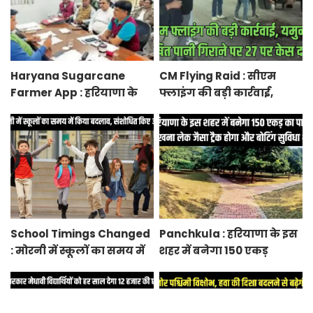
Haryana Sugarcane
CM Flying Raid : सीएम
Farmer App : हरियाणा के
फ्लाइंग की बड़ी कार्रवाई,
किसानों को गन्ना की पर्ची से
यमुना में दूषित पानी गिराने
लेकर पेमेंट तक की जानकारी
पर 27 पर केस दर्ज
मिलेगी एप पर
School Timings Changed
Panchkula : हरियाणा के इस
: मोरनी में स्कूलों का समय में
शहर में बनेगा 150 एकड़
किया बदलाव, संशोधित किए
में पार्क, सुखना लेक जैसा ट्रैक
आदेश
होगा और बोटिंग सुविधा भी