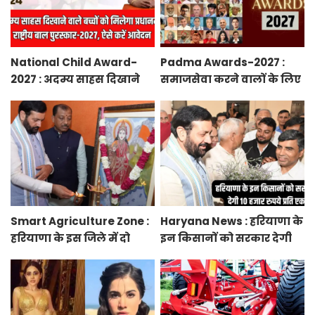
National Child Award-
Padma Awards-2027 :
2027 : अदम्य साहस दिखाने
समाजसेवा करने वालों के लिए
वाले बच्चों को मिलेगा
सुनेहरा मौका, गृह मंत्रालय ने
प्रधानमंत्री राष्ट्रीय बाल
निकाले पद्म पुरस्कार-2027 के
पुरस्कार-2027, ऐसे करें
लिए आवेदन
आवेदन
Smart Agriculture Zone :
Haryana News : हरियाणा के
हरियाणा के इस जिले में दो
इन किसानों को सरकार देगी
हजार एकड़ में बनेगा स्मार्ट
10 हजार रुपये प्रति एकड़,
एग्रीकल्चर जोन
सीएम सैनी की घोषणा