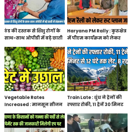
ठंड की दस्तक से शिशु रोगों के
Haryana PM Rally : कुरुक्षेत्र
साथ-साथ ओपीडी में बढ़े छाती
में पीएम कार्यक्रम को लेकर
में संक्रमण के मरीज
स्थलों का रूट प्लान जारी
Vegetable Rates
Train Late : धुंध ने ट्रेनों की
Increased : मानसून सीजन
रफ्तार रोकी, 11 ट्रेनें 30 मिनट
में बारिश व बाढ़ से प्रभावित हुई
से 12 घंटे तक लेट, 8 रद्द
फसलें, सब्जियों के दाम बढ़े