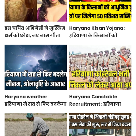
इस चर्चित अभिनेत्री ने मुस्लिम
Haryana Kisan Yojana :
धर्म को छोड़ा, नए नाम गीता
हरियाणा के किसानों को
भारद्वाज से हो रही वायरल
आधुनिक कृषि यंत्रों पर मिलेगा
50 प्रतिशत सब्सिडी, फटाफट
करें आवेदन
Haryana weather :
Haryana Constable
हरियाणा में रात से फिर बदलेगा
Recruitment : हरियाणा
मौसम, ओलावृष्टि के आसार
कांस्टेबल भर्ती फिजिकल को
लेकर आया अपडेट, हर पद के
लिए 55 युवाओं ने किया
आवेदन