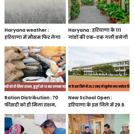
Haryana weather :
Haryana : हरियाणा के 111
हरियाणा में मौसम फिर लेगा
गांवों की एक-एक गली बनेगी
करवट, तेज हवाओं के साथ
स्मार्ट स्ट्रीट ग्रीनरी, फुटपाथ,
होगी बारिश
रंग-बिरंगे पेवर ब्लॉक बिछेंगी
Ration Distribution : 70
New School Open :
फीसदी को ही मिला राशन,
हरियाणा के इस जिले में 29.5
बुजुर्ग को 51 बार लगाना पड़ा
एकड़ में खुलेगा नया नवोदय
अंगूठा
विद्यालय