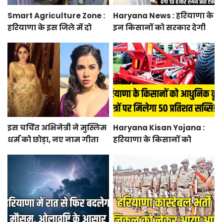
Smart Agriculture Zone :
Haryana News : हरियाणा के
हरियाणा के इस जिले में दो
इन किसानों को सरकार देगी
हजार एकड़ में बनेगा स्मार्ट
10 हजार रुपये प्रति एकड़,
एग्रीकल्चर जोन
सीएम सैनी की घोषणा
इस चर्चित अभिनेत्री ने मुस्लिम
Haryana Kisan Yojana :
धर्म को छोड़ा, नए नाम गीता
हरियाणा के किसानों को
भारद्वाज से हो रही वायरल
आधुनिक कृषि यंत्रों पर मिलेगा
50 प्रतिशत सब्सिडी, फटाफट
करें आवेदन