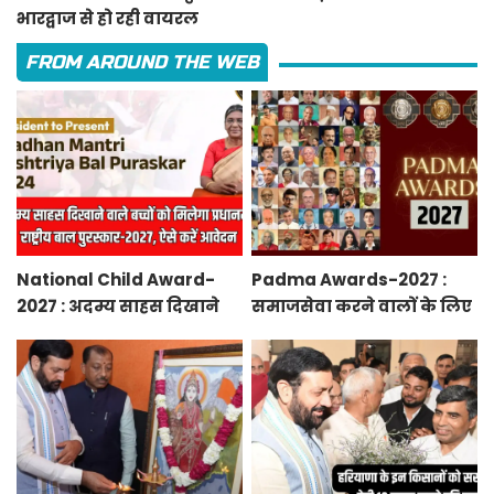
भारद्वाज से हो रही वायरल
FROM AROUND THE WEB
National Child Award-
Padma Awards-2027 :
2027 : अदम्य साहस दिखाने
समाजसेवा करने वालों के लिए
वाले बच्चों को मिलेगा
सुनेहरा मौका, गृह मंत्रालय ने
प्रधानमंत्री राष्ट्रीय बाल
निकाले पद्म पुरस्कार-2027 के
पुरस्कार-2027, ऐसे करें
लिए आवेदन
आवेदन