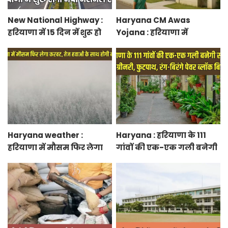
New National Highway :
Haryana CM Awas
हरियाणा में 15 दिन में शुरू हो
Yojana : हरियाणा में
जाएगा नया नेशनल हाईवे,
मुख्यमंत्री शहरी आवास योजना
केएमपी से होगी सीधी
के तहत फ्लैट बुकिंग शुरू,
कनेक्टिविटी
फटाफट करें बुकिंग
Haryana weather :
Haryana : हरियाणा के 111
हरियाणा में मौसम फिर लेगा
गांवों की एक-एक गली बनेगी
करवट, तेज हवाओं के साथ
स्मार्ट स्ट्रीट ग्रीनरी, फुटपाथ,
होगी बारिश
रंग-बिरंगे पेवर ब्लॉक बिछेंगी