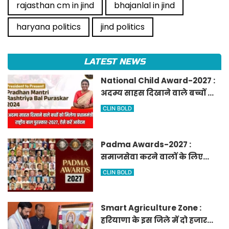
rajasthan cm in jind
bhajanlal in jind
haryana politics
jind politics
LATEST NEWS
National Child Award-2027 :
अदम्य साहस दिखाने वाले बच्चों को
मिलेगा प्रधानमंत्री राष्ट्रीय बाल
CLIN BOLD
पुरस्कार-2027, ऐसे करें आवेदन
Padma Awards-2027 :
समाजसेवा करने वालों के लिए
सुनेहरा मौका, गृह मंत्रालय ने
CLIN BOLD
निकाले पद्म पुरस्कार-2027 के लिए
आवेदन
Smart Agriculture Zone :
हरियाणा के इस जिले में दो हजार