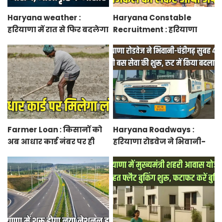
Haryana weather :
Haryana Constable
हरियाणा में रात से फिर बदलेगा
Recruitment : हरियाणा
मौसम, ओलावृष्टि के आसार
कांस्टेबल भर्ती फिजिकल को
लेकर आया अपडेट, हर पद के
लिए 55 युवाओं ने किया
आवेदन
Farmer Loan : किसानों को
Haryana Roadways :
अब आधार कार्ड नंबर पर ही
हरियाणा रोडवेज ने भिवानी-
मिल जाएगा लोन, आरबीआई
चंडीगढ़ नई बस सेवा की शुरू,
से एमओयू करेगी सरकार
रुट में किया बदलाव