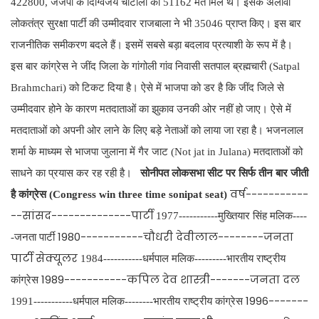
422800, जजपा के दिग्विजय चौटाला को 51162 मत मिले थे। इसके अलावा
लोकतंत्र सुरक्षा पार्टी की उम्मीदवार राजबाला ने भी 35046 प्राप्त किए। इस बार
राजनीतिक समीकरण बदले हैं। इसमें सबसे बड़ा बदलाव प्रत्याशी के रूप में है।
इस बार कांग्रेस ने जींद जिला के गांगोली गांव निवासी सतपाल ब्रह्मचारी (Satpal
Brahmchari) को टिकट दिया है। ऐसे में भाजपा को डर है कि जींद जिले से
उम्मीदवार होने के कारण मतदाताओं का झुकाव उनकी ओर नहीं हो जाए। ऐसे में
मतदाताओं को अपनी ओर लाने के लिए बड़े नेताओं को लाया जा रहा है। भजनलाल
शर्मा के माध्यम से भाजपा जुलाना में गैर जाट (Not jat in Julana) मतदाताओं को
साधने का प्रयास कर रह रही है।
सोनीपत लोकसभा सीट पर सिर्फ तीन बार जीती
वर्ष-----------
है कांग्रेस (Congress win three time sonipat seat)
--सांसद--------------पार्टी
1977-----------मुख्तियार सिंह मलिक----
1980-----------चौधरी देवीलाल--------जनता
-जनता पार्टी
पार्टी सेक्यूलर
1984-----------धर्मपाल मलिक---------भारतीय राष्ट्रीय
1989-----------कपिल देव शास्त्री-------जनता दल
कांग्रेस
1996-------
1991-----------धर्मपाल मलिक--------भारतीय राष्ट्रीय कांग्रेस