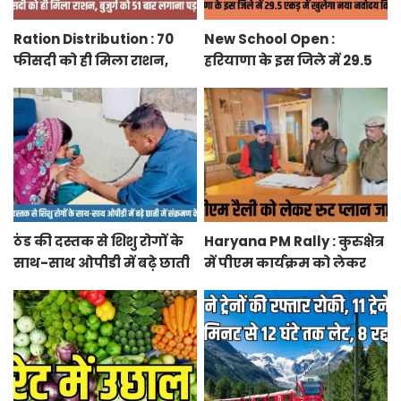
Ration Distribution : 70
New School Open :
फीसदी को ही मिला राशन,
हरियाणा के इस जिले में 29.5
बुजुर्ग को 51 बार लगाना पड़ा
एकड़ में खुलेगा नया नवोदय
अंगूठा
विद्यालय
ठंड की दस्तक से शिशु रोगों के
Haryana PM Rally : कुरुक्षेत्र
साथ-साथ ओपीडी में बढ़े छाती
में पीएम कार्यक्रम को लेकर
में संक्रमण के मरीज
स्थलों का रूट प्लान जारी