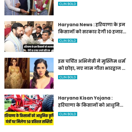
एकड़ में बनेगा स्मार्ट एग्रीकल्चर
CLIN BOLD
जोन
Haryana News : हरियाणा के इन
किसानों को सरकार देगी 10 हजार
रुपये प्रति एकड़, सीएम सैनी की
CLIN BOLD
घोषणा
इस चर्चित अभिनेत्री ने मुस्लिम धर्म
को छोड़ा, नए नाम गीता भारद्वाज से
हो रही वायरल
CLIN BOLD
Haryana Kisan Yojana :
हरियाणा के किसानों को आधुनिक
कृषि यंत्रों पर मिलेगा 50 प्रतिशत
CLIN BOLD
सब्सिडी, फटाफट करें आवेदन