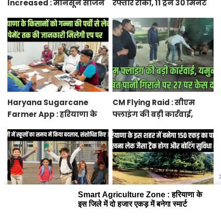
Increased : मानसून सीजन
रफ्तार रोकी, 11 ट्रेनें 30 मिनट
में बारिश व बाढ़ से प्रभावित हुई
से 12 घंटे तक लेट, 8 रद्द
फसलें, सब्जियों के दाम बढ़े
Haryana Sugarcane
CM Flying Raid : सीएम
Farmer App : हरियाणा के
फ्लाइंग की बड़ी कार्रवाई,
किसानों को गन्ना की पर्ची से
यमुना में दूषित पानी गिराने
लेकर पेमेंट तक की जानकारी
पर 27 पर केस दर्ज
मिलेगी एप पर
School Timings Changed
Panchkula : हरियाणा के इस