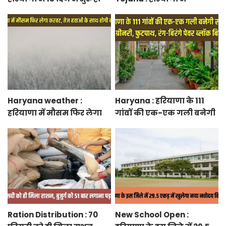
जाएगा नया नेशनल हाईवे,
मुख्यमंत्री शहरी आवास योजना
केएमपी से होगी सीधी
के तहत फ्लैट बुकिंग शुरू,
कनेक्टिविटी
फटाफट करें बुकिंग
Haryana weather :
Haryana : हरियाणा के 111
हरियाणा में मौसम फिर लेगा
गांवों की एक-एक गली बनेगी
करवट, तेज हवाओं के साथ
स्मार्ट स्ट्रीट ग्रीनरी, फुटपाथ,
होगी बारिश
रंग-बिरंगे पेवर ब्लॉक बिछेंगी
Ration Distribution : 70
New School Open :