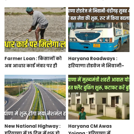
मौसम, ओलावृष्टि के आसार
कांस्टेबल भर्ती फिजिकल को
लेकर आया अपडेट, हर पद के
लिए 55 युवाओं ने किया
आवेदन
Farmer Loan : किसानों को
Haryana Roadways :
अब आधार कार्ड नंबर पर ही
हरियाणा रोडवेज ने भिवानी-
मिल जाएगा लोन, आरबीआई
चंडीगढ़ नई बस सेवा की शुरू,
से एमओयू करेगी सरकार
रुट में किया बदलाव
New National Highway :
Haryana CM Awas
हरियाणा में 15 दिन में शुरू हो
Yojana : हरियाणा में