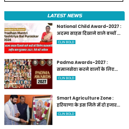
LATEST NEWS
National Child Award-2027 :
अदम्य साहस दिखाने वाले बच्चों को
मिलेगा प्रधानमंत्री राष्ट्रीय बाल
CLIN BOLD
पुरस्कार-2027, ऐसे करें आवेदन
Padma Awards-2027 :
समाजसेवा करने वालों के लिए
सुनेहरा मौका, गृह मंत्रालय ने
CLIN BOLD
निकाले पद्म पुरस्कार-2027 के लिए
आवेदन
Smart Agriculture Zone :
हरियाणा के इस जिले में दो हजार
एकड़ में बनेगा स्मार्ट एग्रीकल्चर
CLIN BOLD
जोन