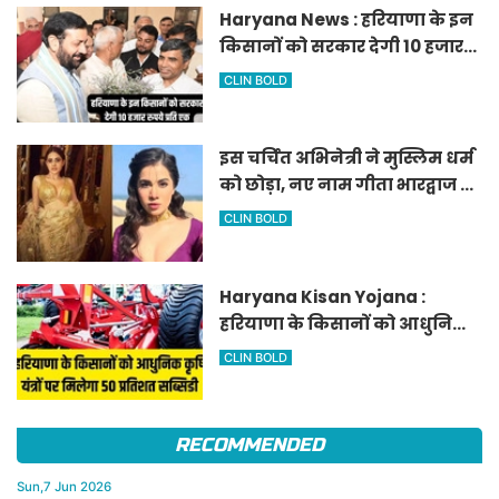
Haryana News : हरियाणा के इन
किसानों को सरकार देगी 10 हजार
रुपये प्रति एकड़, सीएम सैनी की
CLIN BOLD
घोषणा
इस चर्चित अभिनेत्री ने मुस्लिम धर्म
को छोड़ा, नए नाम गीता भारद्वाज से
हो रही वायरल
CLIN BOLD
Haryana Kisan Yojana :
हरियाणा के किसानों को आधुनिक
कृषि यंत्रों पर मिलेगा 50 प्रतिशत
CLIN BOLD
सब्सिडी, फटाफट करें आवेदन
RECOMMENDED
Sun,7 Jun 2026