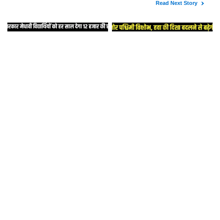
: मोरनी में स्कूलों का समय में
शहर में बनेगा 150 एकड़
किया बदलाव, संशोधित किए
में पार्क, सुखना लेक जैसा ट्रैक
आदेश
होगा और बोटिंग सुविधा भी
Scholarship Scheme : केंद्र
Haryana Weather
सरकार मेधावी विद्यार्थियों को
Update : कमजोर पश्चिमी
हर साल देगा 12 हजार की
विक्षोभ, हवा की दिशा बदलने से
छात्रवृत्ति, 30 को होगी परीक्षा
बढ़ेगी सर्दी
Rewari-Jhajjar Road :
Amrit-2 Project : नारनौल