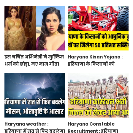
हजार एकड़ में बनेगा स्मार्ट
10 हजार रुपये प्रति एकड़,
एग्रीकल्चर जोन
सीएम सैनी की घोषणा
इस चर्चित अभिनेत्री ने मुस्लिम
Haryana Kisan Yojana :
धर्म को छोड़ा, नए नाम गीता
हरियाणा के किसानों को
भारद्वाज से हो रही वायरल
आधुनिक कृषि यंत्रों पर मिलेगा
50 प्रतिशत सब्सिडी, फटाफट
करें आवेदन
Haryana weather :
Haryana Constable
हरियाणा में रात से फिर बदलेगा
Recruitment : हरियाणा