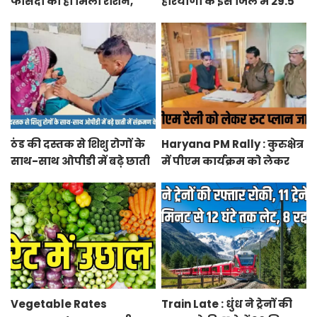
फीसदी को ही मिला राशन,
हरियाणा के इस जिले में 29.5
बुजुर्ग को 51 बार लगाना पड़ा
एकड़ में खुलेगा नया नवोदय
अंगूठा
विद्यालय
ठंड की दस्तक से शिशु रोगों के
Haryana PM Rally : कुरुक्षेत्र
साथ-साथ ओपीडी में बढ़े छाती
में पीएम कार्यक्रम को लेकर
में संक्रमण के मरीज
स्थलों का रूट प्लान जारी
Vegetable Rates
Train Late : धुंध ने ट्रेनों की