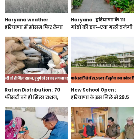
Haryana weather :
Haryana : हरियाणा के 111
हरियाणा में मौसम फिर लेगा
गांवों की एक-एक गली बनेगी
करवट, तेज हवाओं के साथ
स्मार्ट स्ट्रीट ग्रीनरी, फुटपाथ,
होगी बारिश
रंग-बिरंगे पेवर ब्लॉक बिछेंगी
Ration Distribution : 70
New School Open :
फीसदी को ही मिला राशन,
हरियाणा के इस जिले में 29.5
बुजुर्ग को 51 बार लगाना पड़ा
एकड़ में खुलेगा नया नवोदय
अंगूठा
विद्यालय