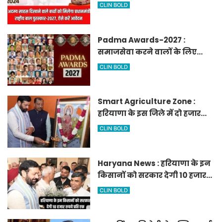
मिलेगा प्रधानमंत्री राष्ट्रीय बाल
CLIN BOLD
पुरस्कार-2027, ऐसे करें आवेदन
Padma Awards-2027 :
समाजसेवा करने वालों के लिए
सुनेहरा मौका, गृह मंत्रालय ने
CLIN BOLD
निकाले पद्म पुरस्कार-2027 के लिए
आवेदन
Smart Agriculture Zone :
हरियाणा के इस जिले में दो हजार
एकड़ में बनेगा स्मार्ट एग्रीकल्चर
CLIN BOLD
जोन
Haryana News : हरियाणा के इन
किसानों को सरकार देगी 10 हजार
रुपये प्रति एकड़, सीएम सैनी की
CLIN BOLD
घोषणा