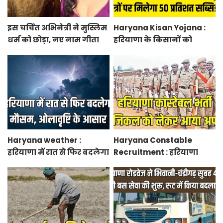
इस चर्चित अभिनेत्री ने मुस्लिम
Haryana Kisan Yojana :
धर्म को छोड़ा, नए नाम गीता
हरियाणा के किसानों को
भारद्वाज से हो रही वायरल
आधुनिक कृषि यंत्रों पर मिलेगा
50 प्रतिशत सब्सिडी, फटाफट
करें आवेदन
Haryana weather :
Haryana Constable
हरियाणा में रात से फिर बदलेगा
Recruitment : हरियाणा
मौसम, ओलावृष्टि के आसार
कांस्टेबल भर्ती फिजिकल को
लेकर आया अपडेट, हर पद के
लिए 55 युवाओं ने किया
आवेदन