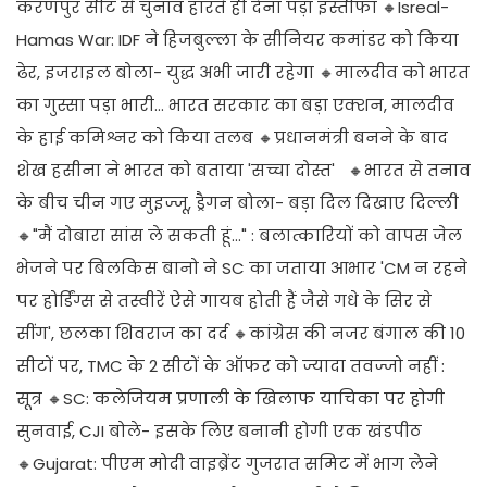
करणपुर सीट से चुनाव हारते ही देना पड़ा इस्तीफा 🔸Isreal-
Hamas War: IDF ने हिजबुल्ला के सीनियर कमांडर को किया
ढेर, इजराइल बोला- युद्ध अभी जारी रहेगा 🔸मालदीव को भारत
का गुस्सा पड़ा भारी... भारत सरकार का बड़ा एक्शन, मालदीव
के हाई कमिश्नर को किया तलब 🔸प्रधानमंत्री बनने के बाद
शेख हसीना ने भारत को बताया 'सच्चा दोस्त' 🔸भारत से तनाव
के बीच चीन गए मुइज्जू, ड्रैगन बोला- बड़ा दिल दिखाए दिल्ली
🔸"मैं दोबारा सांस ले सकती हूं..." : बलात्कारियों को वापस जेल
भेजने पर बिलकिस बानो ने SC का जताया आभार 'CM न रहने
पर होर्डिंग्स से तस्वीरें ऐसे गायब होती हैं जैसे गधे के सिर से
सींग', छलका शिवराज का दर्द 🔸कांग्रेस की नजर बंगाल की 10
सीटों पर, TMC के 2 सीटों के ऑफर को ज्यादा तवज्जो नहीं :
सूत्र 🔸SC: कलेजियम प्रणाली के खिलाफ याचिका पर होगी
सुनवाई, CJI बोले- इसके लिए बनानी होगी एक खंडपीठ
🔸Gujarat: पीएम मोदी वाइब्रेंट गुजरात समिट में भाग लेने