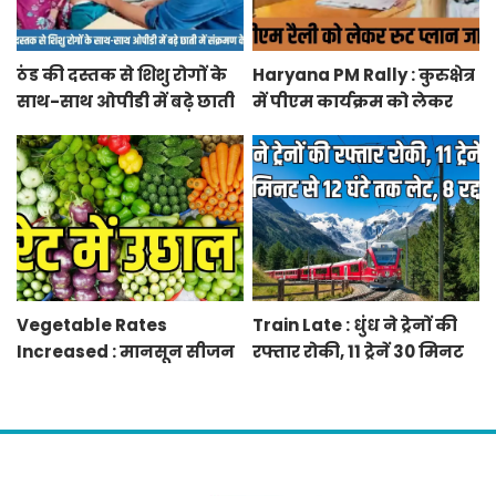
ठंड की दस्तक से शिशु रोगों के
Haryana PM Rally : कुरुक्षेत्र
साथ-साथ ओपीडी में बढ़े छाती
में पीएम कार्यक्रम को लेकर
में संक्रमण के मरीज
स्थलों का रूट प्लान जारी
Vegetable Rates
Train Late : धुंध ने ट्रेनों की
Increased : मानसून सीजन
रफ्तार रोकी, 11 ट्रेनें 30 मिनट
में बारिश व बाढ़ से प्रभावित हुई
से 12 घंटे तक लेट, 8 रद्द
फसलें, सब्जियों के दाम बढ़े