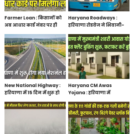
Farmer Loan : किसानों को
Haryana Roadways :
अब आधार कार्ड नंबर पर ही
हरियाणा रोडवेज ने भिवानी-
मिल जाएगा लोन, आरबीआई
चंडीगढ़ नई बस सेवा की शुरू,
से एमओयू करेगी सरकार
रुट में किया बदलाव
New National Highway :
Haryana CM Awas
हरियाणा में 15 दिन में शुरू हो
Yojana : हरियाणा में
जाएगा नया नेशनल हाईवे,
मुख्यमंत्री शहरी आवास योजना
केएमपी से होगी सीधी
के तहत फ्लैट बुकिंग शुरू,
कनेक्टिविटी
फटाफट करें बुकिंग