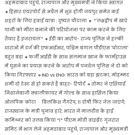
अहमदाबाद पहुंचे, राज्यपाल और मुख्यमंत्री ने किया स्वागत
🔸हिसार एयरपोर्ट से अप्रैल में शुरू होगी जयपुर समेत कई
शहरों के लिए हवाई यात्रा : दुष्यंत चौटाला 🔸 *'लक्षद्वीप में खारे
पानी को मीठा बनाने की परियोजना पर काम करने के लिए
तैयार है इजरायल'* 🔸ईडी का आरोप- राज्य पुलिस ने हल्की
धाराओं में दर्ज की एफआईआर, पश्चिम बंगाल पीडीएस 'घोटाला'
बहुत बड़ा 🔸फर्जी आईडी के साथ सलमान खान के फार्महाउस
में घुसने का प्रयास करने के आरोप में पनवेल पुलिस ने दो को
किया गिरफ्तार 🔹IND vs ENG: भारत को बड़ा झटका, मोहम्मद
शमी दो टेस्ट से हो सकते हैं बाहर- रिपोर्ट 🔹तोमर ने एशियाई
निशानेबाजी क्वालीफायर में गोल्ड के साथ हासिल किया
ओलंपिक कोटा बिलकिश गैंगरेप, 11 दोषी फिर जेल जाएंगे;
राजस्थान के मंत्री चुनाव हारे; भारत ने मालदीव के हाई
कमिश्नर को तलब किया *1* पीएम मोदी वाइब्रेंट गुजरात
समिट में भाग लेने अहमदाबाद पहुंचे, राज्यपाल और मुख्यमंत्री