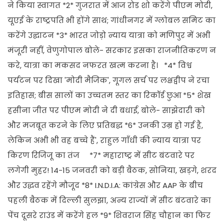
ने किया स्वागत *2* गुजरात में आज रोड शो करेंगे पीएम मोदी,
यूएई के राष्ट्रपति भी होंगे साथ; गांधीनगर में ग्लोबल समिट का
करेंगे उद्घाटन *3* भारत जोड़ो न्याय यात्रा को मणिपुर में अभी
मंजूरी नहीं, वेणुगोपाल बोले- सरकार इसका राजनीतिकरण न
करे, यात्रा का मकसद नफरत खत्म करना है। *4* विश्व
पर्यटन पर दिखा 'मोदी मैजिक', गूगल सर्च पर लक्षद्वीप ने रचा
इतिहास; बीस सालों का उच्चतम स्तर का रिकॉर्ड छुआ *5* शेख
हसीना जीत पर पीएम मोदी ने दी बधाई, बोले- साझेदारी को
और मजबूत करने के लिए प्रतिबद्ध *6* उनकी उम्र हो गई है,
लेकिन अभी भी वह बच्चे हैं', राहुल गाँधी की न्याय यात्रा पर
किरण रिजिजू का तंज *7* महाराष्ट्र में सीट बंटवारे पर
लगेगी मुहर! 14-15 जनवरी को बड़ी बैठक, सोनिया, खड़गे, शरद
और उद्धव रहेंगे मौजूद *8* I.N.D.I.A: कांग्रेस और AAP के बीच
पहली बैठक में दिल्ली सुलझा, अन्य राज्यों में सीट बंटवारे का
पेंच दूसरे राउंड में करेंगे हल *9* शिवराज सिंह चौहान का फिर